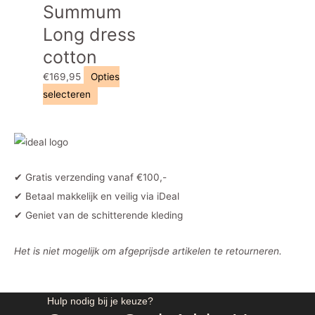
Summum
variaties.
Deze
Long dress
optie
cotton
kan
€
169,95
Opties
gekozen
Dit
selecteren
worden
product
op
heeft
de
meerdere
productpagina
variaties.
✔ Gratis verzending vanaf €100,-
Deze
✔ Betaal makkelijk en veilig via iDeal
optie
✔ Geniet van de schitterende kleding
kan
gekozen
Het is niet mogelijk om afgeprijsde artikelen te retourneren.
worden
op
de
Hulp nodig bij je keuze?
productpagina