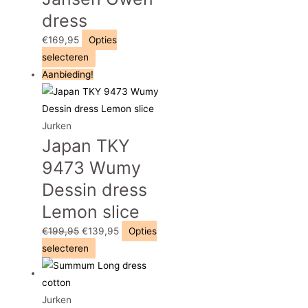
dress
€
169,95
Opties
Dit
selecteren
product
Aanbieding!
heeft
meerdere
variaties.
Jurken
Japan TKY
Deze
optie
9473 Wumy
kan
Dessin dress
gekozen
Lemon slice
worden
op
Oorspronkelijke
Huidige
€
199,95
€
139,95
Opties
de
prijs
Dit
prijs
selecteren
productpagina
was:
product
is:
€199,95.
heeft
€139,95.
meerdere
Jurken