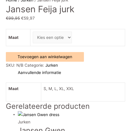
Jansen Feija jurk
Oorspronkelijke
Huidige
€
99,95
€
59,97
prijs
prijs
was:
is:
Maat
€99,95.
€59,97.
Jansen
Toevoegen aan winkelwagen
Feija
SKU:
N/B
Categorie:
Jurken
jurk
Aanvullende informatie
aantal
Maat
S, M, L, XL, XXL
Gerelateerde producten
Jurken
Jansen Gwen